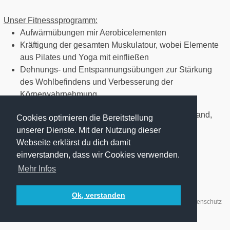
Unser Fitnesssprogramm:
Aufwärmübungen mir Aerobicelementen
Kräftigung der gesamten Muskulatour, wobei Elemente
aus Pilates und Yoga mit einfließen
Dehnungs- und Entspannungsübungen zur Stärkung
des Wohlbefindens und Verbesserung der
Körperwahrnehmung.
Wir trainieren auch mit Handgeräten wie z. B. Theraband,
Cookies optimieren die Bereitstellung
Stab, Pezzi- Bälle, Ballkissen oder Chi- Bällen.
unserer Dienste. Mit der Nutzung dieser
In den Sommerferien treffen wir uns als Ersatz für die
Webseite erklärst du dich damit
Gymnastik zum walken.
einverstanden, dass wir Cookies verwenden.
Mehr Infos
Mit freundlicher Unterstützung von:
Ok, verstanden
Kontakt
Impressum
Haftungsausschluss
Datenschutz